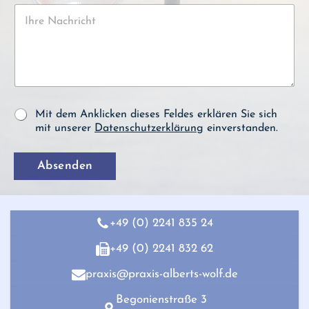
A
K
f
d
o
o
r
m
n
e
m
n
s
e
u
s
n
m
e
t
m
*
a
e
D
r
Mit dem Anklicken dieses Feldes erklären Sie sich
r
a
o
mit unserer
Datenschutzerklärung
einverstanden.
*
t
d
e
e
n
Absenden
r
s
N
c
a
h
c
u
h
+49 (0) 2241 835 24
t
r
z
i
+49 (0) 2241 832 62
*
c
h
praxis@praxis-alberts-wolf.de
t
Begonienstraße 3