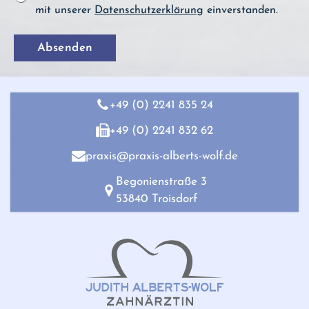
a
o
mit unserer
Datenschutzerklärung
einverstanden.
*
t
d
e
e
n
Absenden
r
s
N
c
a
h
c
u
h
+49 (0) 2241 835 24
t
r
z
i
+49 (0) 2241 832 62
*
c
h
praxis@praxis-alberts-wolf.de
t
Begonienstraße 3
53840 Troisdorf