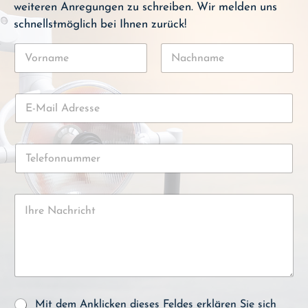
weiteren Anregungen zu schreiben. Wir melden uns
schnellstmöglich bei Ihnen zurück!
N
a
m
Vorname
Nachname
e
E
*
-
M
a
T
i
e
l
l
-
e
A
K
f
d
o
o
r
m
n
e
m
n
s
e
u
s
n
m
e
t
m
*
a
e
D
r
Mit dem Anklicken dieses Feldes erklären Sie sich
r